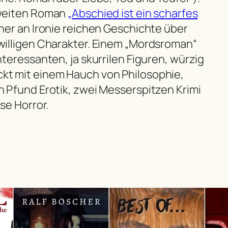
weiten Roman
„Abschied ist ein scharfes
iner an Ironie reichen Geschichte über
willigen Charakter. Einem „Mordsroman“
nteressanten, ja skurrilen Figuren, würzig
t mit einem Hauch von Philosophie,
 Pfund Erotik, zwei Messerspitzen Krimi
ise Horror.