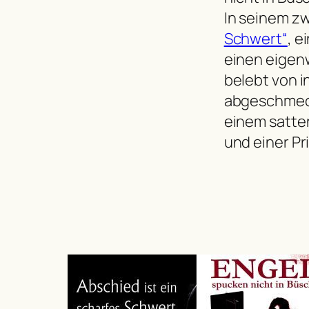
In seinem z
Schwert“
, e
einen eigen
belebt von i
abgeschmeck
einem satten
und einer Pr