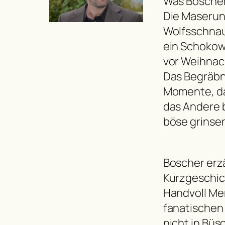
Was Boscher 
Die Maserung
Wolfsschnauz
ein Schokow
vor Weihnac
Das Begräbni
Momente, da 
das Andere b
böse grinse
Boscher erz
Kurzgeschic
Handvoll Me
fanatischen 
nicht in Büs