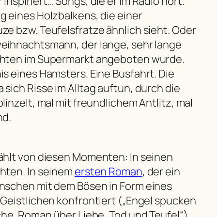
inspiriert…
Songs, die er im Radio hört.
 eines Holzbalkens, die einer
e bzw. Teufelsfratze ähnlich sieht. Oder
eihnachtsmann, der lange, sehr lange
hten im Supermarkt angeboten wurde.
s eines Hamsters. Eine Busfahrt. Die
sich Risse im Alltag auftun, durch die
linzelt, mal mit freundlichem Antlitz, mal
nd.
ählt von diesen Momenten: In seinen
hten. In seinem
ersten Roman
, der ein
nschen mit dem Bösen in Form eines
Geistlichen konfrontiert („Engel spucken
che. Roman über Liebe, Tod und Teufel“).